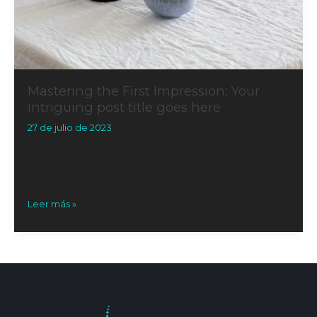
Mastering the First Impression: Your
intriguing post title goes here
27 de julio de 2023
Engaging Introductions: Capturing Your Audience’s
Interest The initial impression your blog post makes is
crucial, and that’s where your introduction
Leer más »