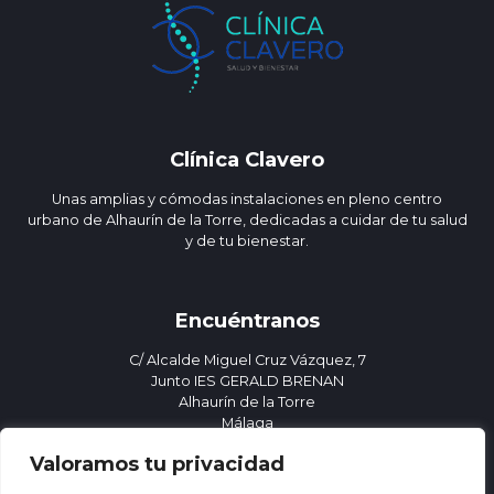
Clínica Clavero
Unas amplias y cómodas instalaciones en pleno centro
urbano de Alhaurín de la Torre, dedicadas a cuidar de tu salud
y de tu bienestar.
Encuéntranos
C/ Alcalde Miguel Cruz Vázquez, 7
Junto IES GERALD BRENAN
Alhaurín de la Torre
Málaga
952 41 70 96
Valoramos tu privacidad
clinicaclavero@gmail.com