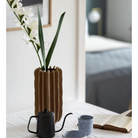
Your
intriguing
post
title
goes
here