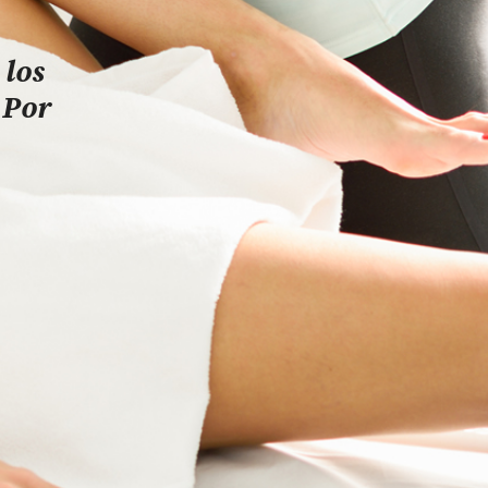
 los
 Por