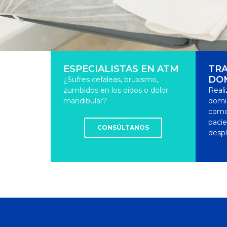
ESPECIALISTAS EN ATM
TRA
DOM
¿Sufres cefaleas, bruxismo,
zumbidos en los oídos o dolor
Real
mandibular?
domic
como
paci
CONSÚLTANOS
despl