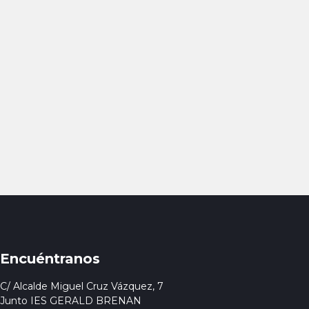
Encuéntranos
C/ Alcalde Miguel Cruz Vázquez, 7
Junto IES GERALD BRENAN