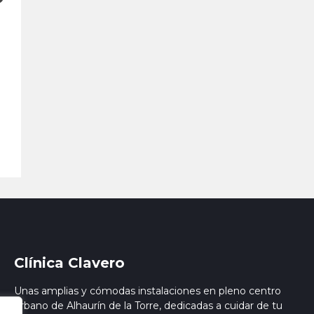
Clínica Clavero
Unas amplias y cómodas instalaciones en pleno centro
urbano de Alhaurín de la Torre, dedicadas a cuidar de tu