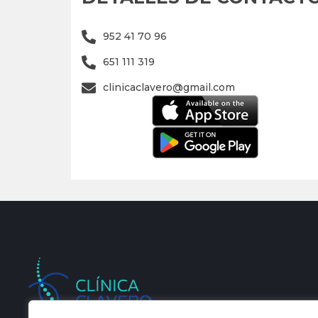
952 41 70 96
651 111 319
clinicaclavero@gmail.com