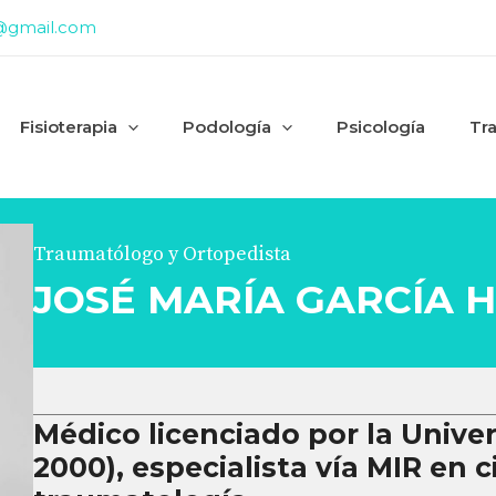
@gmail.com
Fisioterapia
Podología
Psicología
Tr
Traumatólogo y Ortopedista
JOSÉ MARÍA GARCÍA 
Médico licenciado por la Univer
2000), especialista vía MIR en 