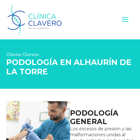
Ir
Main
al
contenido
Menu
Clínica Clavero
PODOLOGÍA EN ALHAURÍN DE
LA TORRE
PODOLOGÍA
GENERAL
Los excesos de presión y las
malformaciones unidas al