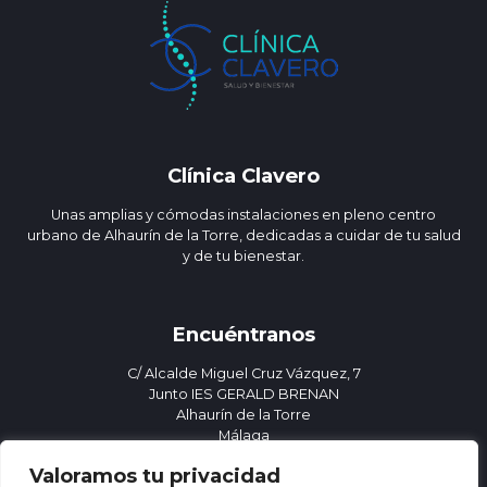
Clínica Clavero
Unas amplias y cómodas instalaciones en pleno centro
urbano de Alhaurín de la Torre, dedicadas a cuidar de tu salud
y de tu bienestar.
Encuéntranos
C/ Alcalde Miguel Cruz Vázquez, 7
Junto IES GERALD BRENAN
Alhaurín de la Torre
Málaga
952 41 70 96
Valoramos tu privacidad
clinicaclavero@gmail.com